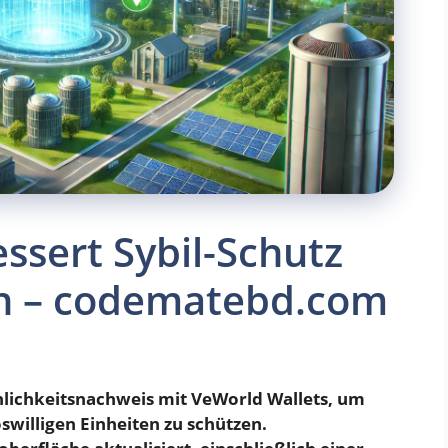
ssert Sybil-Schutz
n – codematebd.com
nlichkeitsnachweis mit VeWorld Wallets, um
swilligen Einheiten zu schützen.