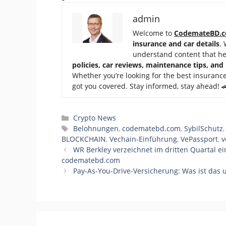
admin
Welcome to
CodemateBD.
insurance and car details
.
understand content that h
policies, car reviews, maintenance tips, and
Whether you’re looking for the best insurance
got you covered. Stay informed, stay ahead! 
Categories
Crypto News
Tags
Belohnungen
,
codematebd.com
,
SybilSchutz
BLOCKCHAIN
,
Vechain-Einführung
,
VePassport
,
v
WR Berkley verzeichnet im dritten Quartal e
codematebd.com
Pay-As-You-Drive-Versicherung: Was ist das 