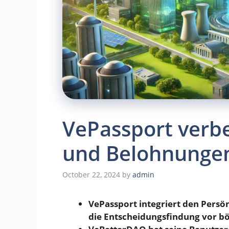
VePassport verbe
und Belohnunge
October 22, 2024
by
admin
VePassport integriert den Persö
die Entscheidungsfindung vor bö