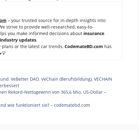
com
– your trusted source for in-depth insights into
 We strive to provide well-researched, easy-to-
elps you make informed decisions about
insurance
 industry updates
.
 plans or the latest car trends,
Code
mateBD.com
has
💡
,
und
,
VeBetter DAO
,
VeChain (Berufsbildung)
,
VECHAIN ​​
erbessert
inen Rekord-Nettogewinn von 365,6 Mio. US-Dollar –
und wie funktioniert sie? – codematebd.com