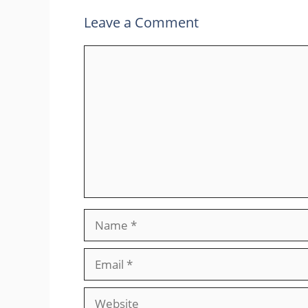
Leave a Comment
Comment
Name
Email
Website