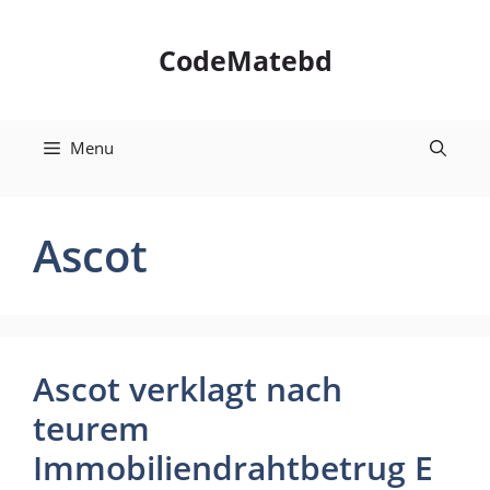
Skip
to
CodeMatebd
content
Menu
Ascot
Ascot verklagt nach
teurem
Immobiliendrahtbetrug E