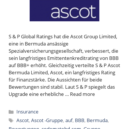
S & P Global Ratings hat die Ascot Group Limited,
eine in Bermuda ansässige
Spezialversicherungsgesellschaft, verbessert, die
sein langfristiges Emittentenkreditrating von BBB
auf BBB+ erhöht. Gleichzeitig verteilte S & P Ascot
Bermuda Limited, Ascot, ein langfristiges Rating
für Finanzstärke. Die Aussichten für beide
Bewertungen sind stabil. Laut S & P spiegelt das
Upgrade eine erhebliche …
Read more
Categories
Insurance
Tags
Ascot
,
Ascot -Gruppe
,
auf
,
BBB
,
Bermuda
,
Bewertungen
,
codematebd.com
,
Gruppe
,