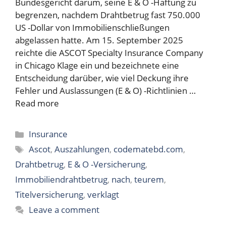
Bundesgericht darum, seine E & O -Haftung zu
begrenzen, nachdem Drahtbetrug fast 750.000
US -Dollar von Immobilienschließungen
abgelassen hatte. Am 15. September 2025
reichte die ASCOT Specialty Insurance Company
in Chicago Klage ein und bezeichnete eine
Entscheidung darüber, wie viel Deckung ihre
Fehler und Auslassungen (E & O) -Richtlinien …
Read more
Categories
Insurance
Tags
Ascot
,
Auszahlungen
,
codematebd.com
,
Drahtbetrug
,
E & O -Versicherung
,
Immobiliendrahtbetrug
,
nach
,
teurem
,
Titelversicherung
,
verklagt
Leave a comment