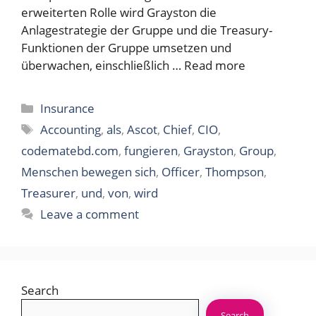
erweiterten Rolle wird Grayston die
Anlagestrategie der Gruppe und die Treasury-
Funktionen der Gruppe umsetzen und
überwachen, einschließlich …
Read more
Categories
Insurance
Tags
Accounting
,
als
,
Ascot
,
Chief
,
CIO
,
codematebd.com
,
fungieren
,
Grayston
,
Group
,
Menschen bewegen sich
,
Officer
,
Thompson
,
Treasurer
,
und
,
von
,
wird
Leave a comment
Search
Search