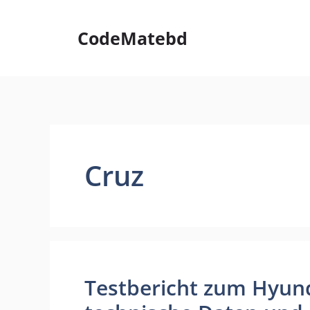
Skip
to
CodeMatebd
content
Cruz
Testbericht zum Hyund