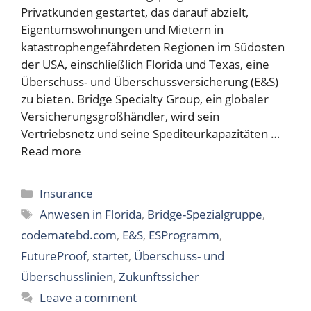
Privatkunden gestartet, das darauf abzielt,
Eigentumswohnungen und Mietern in
katastrophengefährdeten Regionen im Südosten
der USA, einschließlich Florida und Texas, eine
Überschuss- und Überschussversicherung (E&S)
zu bieten. Bridge Specialty Group, ein globaler
Versicherungsgroßhändler, wird sein
Vertriebsnetz und seine Spediteurkapazitäten …
Read more
Categories
Insurance
Tags
Anwesen in Florida
,
Bridge-Spezialgruppe
,
codematebd.com
,
E&S
,
ESProgramm
,
FutureProof
,
startet
,
Überschuss- und
Überschusslinien
,
Zukunftssicher
Leave a comment