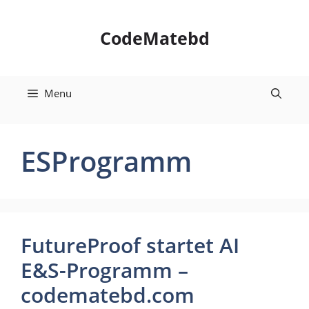
Skip
to
CodeMatebd
content
Menu
ESProgramm
FutureProof startet AI
E&S-Programm –
codematebd.com