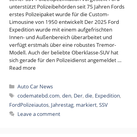
unterstützt Polizeibehörden seit 75 Jahren Fords
erstes Polizeipaket wurde für die Custom-
Limousine von 1950 entwickelt Der 2025 Ford
Expedition wurde mit einem aufgefrischten
Innen- und Außenbereich überarbeitet und
verfügt erstmals über eine robustes Tremor-
Modell. Auch der beliebte Oberklasse-SUV hat
sich gerade für den Polizeidienst angemeldet …
Read more
Categories
Auto Car News
Tags
codematebd.com
,
den
,
Der
,
die
,
Expedition
,
FordPolizeiautos
,
Jahrestag
,
markiert
,
SSV
Leave a comment