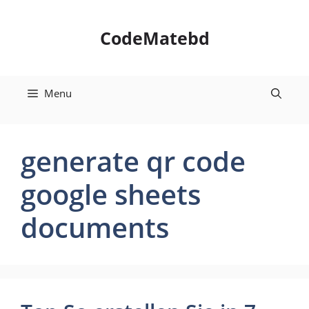
Skip
to
CodeMatebd
content
Menu
generate qr code
google sheets
documents