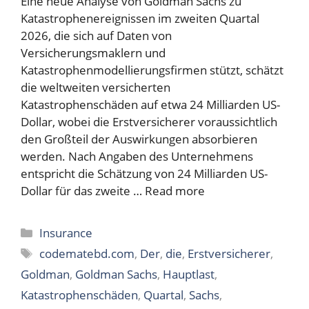
Eine neue Analyse von Goldman Sachs zu
Katastrophenereignissen im zweiten Quartal
2026, die sich auf Daten von
Versicherungsmaklern und
Katastrophenmodellierungsfirmen stützt, schätzt
die weltweiten versicherten
Katastrophenschäden auf etwa 24 Milliarden US-
Dollar, wobei die Erstversicherer voraussichtlich
den Großteil der Auswirkungen absorbieren
werden. Nach Angaben des Unternehmens
entspricht die Schätzung von 24 Milliarden US-
Dollar für das zweite …
Read more
Categories
Insurance
Tags
codematebd.com
,
Der
,
die
,
Erstversicherer
,
Goldman
,
Goldman Sachs
,
Hauptlast
,
Katastrophenschäden
,
Quartal
,
Sachs
,