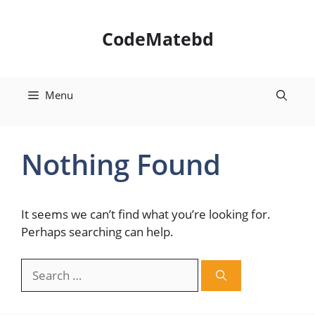
Skip
to
CodeMatebd
content
Menu
Nothing Found
It seems we can’t find what you’re looking for.
Perhaps searching can help.
Search
for: