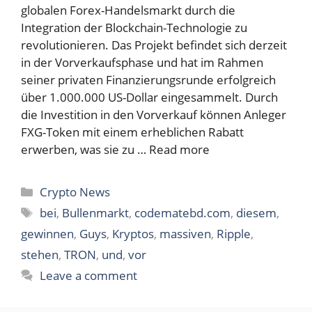
globalen Forex-Handelsmarkt durch die
Integration der Blockchain-Technologie zu
revolutionieren. Das Projekt befindet sich derzeit
in der Vorverkaufsphase und hat im Rahmen
seiner privaten Finanzierungsrunde erfolgreich
über 1.000.000 US-Dollar eingesammelt. Durch
die Investition in den Vorverkauf können Anleger
FXG-Token mit einem erheblichen Rabatt
erwerben, was sie zu …
Read more
Categories
Crypto News
Tags
bei
,
Bullenmarkt
,
codematebd.com
,
diesem
,
gewinnen
,
Guys
,
Kryptos
,
massiven
,
Ripple
,
stehen
,
TRON
,
und
,
vor
Leave a comment