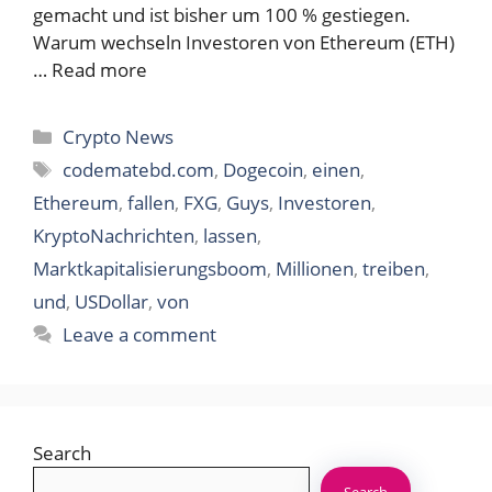
gemacht und ist bisher um 100 % gestiegen.
Warum wechseln Investoren von Ethereum (ETH)
…
Read more
Categories
Crypto News
Tags
codematebd.com
,
Dogecoin
,
einen
,
Ethereum
,
fallen
,
FXG
,
Guys
,
Investoren
,
KryptoNachrichten
,
lassen
,
Marktkapitalisierungsboom
,
Millionen
,
treiben
,
und
,
USDollar
,
von
Leave a comment
Search