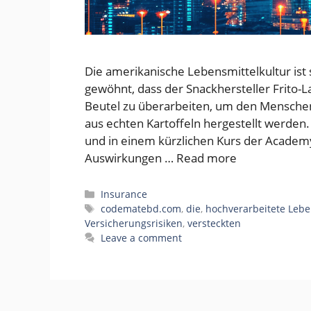
Die amerikanische Lebensmittelkultur ist
gewöhnt, dass der Snackhersteller Frito-La
Beutel zu überarbeiten, um den Menschen 
aus echten Kartoffeln hergestellt werden.
und in einem kürzlichen Kurs der Academy 
Auswirkungen …
Read more
Categories
Insurance
Tags
codematebd.com
,
die
,
hochverarbeitete Lebe
Versicherungsrisiken
,
versteckten
Leave a comment