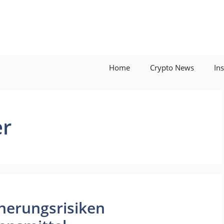
Home
Crypto News
In
er
cherungsrisiken