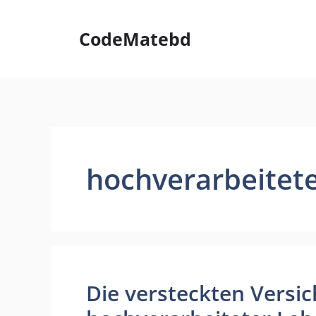
Skip
to
CodeMatebd
content
hochverarbeitet
Die versteckten Versi