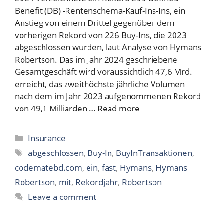
Benefit (DB) -Rentenschema-Kauf-Ins-Ins, ein
Anstieg von einem Drittel gegenüber dem
vorherigen Rekord von 226 Buy-Ins, die 2023
abgeschlossen wurden, laut Analyse von Hymans
Robertson. Das im Jahr 2024 geschriebene
Gesamtgeschäft wird voraussichtlich 47,6 Mrd.
erreicht, das zweithöchste jährliche Volumen
nach dem im Jahr 2023 aufgenommenen Rekord
von 49,1 Milliarden …
Read more
Categories
Insurance
Tags
abgeschlossen
,
Buy-In
,
BuyInTransaktionen
,
codematebd.com
,
ein
,
fast
,
Hymans
,
Hymans
Robertson
,
mit
,
Rekordjahr
,
Robertson
Leave a comment