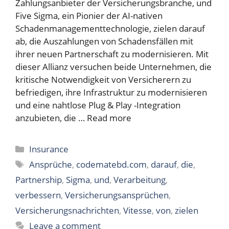
Zahlungsanbieter der Versicherungsbranche, und
Five Sigma, ein Pionier der AI-nativen
Schadenmanagementtechnologie, zielen darauf
ab, die Auszahlungen von Schadensfällen mit
ihrer neuen Partnerschaft zu modernisieren. Mit
dieser Allianz versuchen beide Unternehmen, die
kritische Notwendigkeit von Versicherern zu
befriedigen, ihre Infrastruktur zu modernisieren
und eine nahtlose Plug & Play -Integration
anzubieten, die …
Read more
Categories
Insurance
Tags
Ansprüche
,
codematebd.com
,
darauf
,
die
,
Partnership
,
Sigma
,
und
,
Verarbeitung
,
verbessern
,
Versicherungsansprüchen
,
Versicherungsnachrichten
,
Vitesse
,
von
,
zielen
Leave a comment