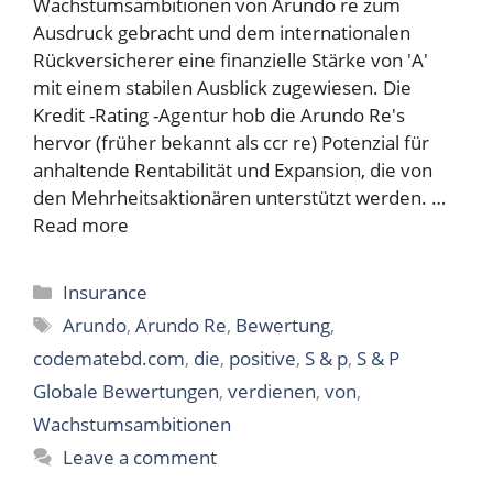
Wachstumsambitionen von Arundo re zum
Ausdruck gebracht und dem internationalen
Rückversicherer eine finanzielle Stärke von 'A'
mit einem stabilen Ausblick zugewiesen. Die
Kredit -Rating -Agentur hob die Arundo Re's
hervor (früher bekannt als ccr re) Potenzial für
anhaltende Rentabilität und Expansion, die von
den Mehrheitsaktionären unterstützt werden. …
Read more
Categories
Insurance
Tags
Arundo
,
Arundo Re
,
Bewertung
,
codematebd.com
,
die
,
positive
,
S & p
,
S & P
Globale Bewertungen
,
verdienen
,
von
,
Wachstumsambitionen
Leave a comment