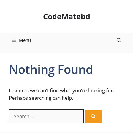
Skip
to
CodeMatebd
content
Menu
Nothing Found
It seems we can’t find what you’re looking for.
Perhaps searching can help.
Search
for: