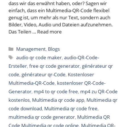
dass wir das erwähnt haben, oder? Sagen wir
einfach, dass ein Multimedia-QR-Code flexibel
genug ist, um mehr als nur Text, sondern auch
Bilder, Video, Audio und Dateien aufzunehmen.
Das Teilen …
Read more
Categories
Management
,
Blogs
Tags
audio qr code maker
,
audio-QR-Code-
Ersteller
,
free qr code generator
,
générateur qr
code
,
générateur qr-Code
,
Kostenloser
Multimedia-QR-Code
,
kostenloser QR-Code-
Generator
,
mp4 to qr code free
,
mp4 zu QR-Code
kostenlos
,
Multimedia qr code app
,
Multimedia qr
code download
,
Multimedia qr code free
,
multimedia qr code generator
,
Multimedia QR
Code Multimedia qr code online
,
Multimedia QR-