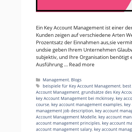
Ein Key Account Management ist einer de
Kunden zeigen auf verschiedene Arten W
Prozentsatz der Einnahmen aus,sie vermi
undsie geben Ihrem Unternehmen Glaubwür
subjektiv, und Ihre Organisation benötigt
Ausführung …
Read more
Categories
Management
,
Blogs
Tags
beispiele für Key Account Management
,
best
Account Management
,
grundsätze des Key Acc
key Account Management bei mckinsey
,
key acc
course
,
key account management examples
,
key
management job description
,
key account mana
Account Management Modelle
,
key account ma
account management principles
,
key account m
account management salary
,
key account manag