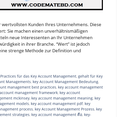
r wertvollsten Kunden Ihres Unternehmens. Diese
ert: Sie machen einen unverhältnismäßigen
tteln neue Interessenten an Ihr Unternehmen
digkeit in ihrer Branche. “Wert” ist jedoch
 eine strenge Methode zur Definition und
 Practices für das Key Account Management
,
gehalt für Key
ount Managements
,
key Account Management Bedeutung
,
ount management best practices
,
key account management
 account management framework
,
key account
gement mckinsey
,
key account management meaning
,
key
nagement models
,
key account management pdf
,
key
anagement process
,
key Account Management Prozess
,
key
ement strategies
,
key account management คือ
,
key-