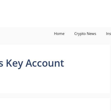
Home
Crypto News
In
as Key Account