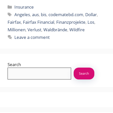
Categories
Insurance
Tags
Angeles
,
aus
,
bis
,
codematebd.com
,
Dollar
,
Fairfax
,
Fairfax Financial
,
Finanzprojekte
,
Los
,
Millionen
,
Verlust
,
Waldbrände
,
Wildfire
Leave a comment
Search
Search