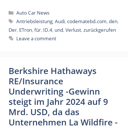
Categories
Auto Car News
Tags
Antriebsleistung
,
Audi
,
codematebd.com
,
den
,
Der
,
ETron
,
für
,
ID.4
,
und
,
Verlust
,
zurückgerufen
Leave a comment
Berkshire Hathaways
RE/Insurance
Underwriting -Gewinn
steigt im Jahr 2024 auf 9
Mrd. USD, da das
Unternehmen La Wildfire -