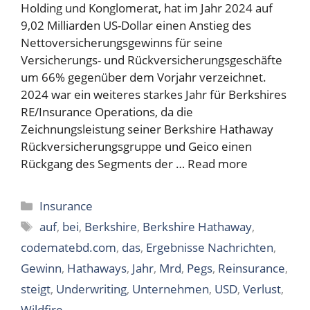
Holding und Konglomerat, hat im Jahr 2024 auf
9,02 Milliarden US-Dollar einen Anstieg des
Nettoversicherungsgewinns für seine
Versicherungs- und Rückversicherungsgeschäfte
um 66% gegenüber dem Vorjahr verzeichnet.
2024 war ein weiteres starkes Jahr für Berkshires
RE/Insurance Operations, da die
Zeichnungsleistung seiner Berkshire Hathaway
Rückversicherungsgruppe und Geico einen
Rückgang des Segments der …
Read more
Categories
Insurance
Tags
auf
,
bei
,
Berkshire
,
Berkshire Hathaway
,
codematebd.com
,
das
,
Ergebnisse Nachrichten
,
Gewinn
,
Hathaways
,
Jahr
,
Mrd
,
Pegs
,
Reinsurance
,
steigt
,
Underwriting
,
Unternehmen
,
USD
,
Verlust
,
Wildfire