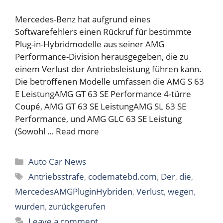
Mercedes-Benz hat aufgrund eines
Softwarefehlers einen Rückruf für bestimmte
Plug-in-Hybridmodelle aus seiner AMG
Performance-Division herausgegeben, die zu
einem Verlust der Antriebsleistung führen kann.
Die betroffenen Modelle umfassen die AMG S 63
E LeistungAMG GT 63 SE Performance 4-türre
Coupé, AMG GT 63 SE LeistungAMG SL 63 SE
Performance, und AMG GLC 63 SE Leistung
(Sowohl …
Read more
Categories
Auto Car News
Tags
Antriebsstrafe
,
codematebd.com
,
Der
,
die
,
MercedesAMGPluginHybriden
,
Verlust
,
wegen
,
wurden
,
zurückgerufen
Leave a comment