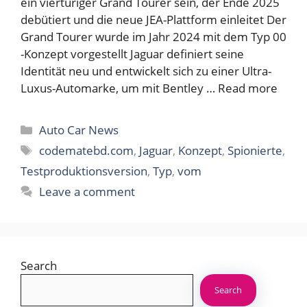
ein viertüriger Grand Tourer sein, der Ende 2025
debütiert und die neue JEA-Plattform einleitet Der
Grand Tourer wurde im Jahr 2024 mit dem Typ 00
-Konzept vorgestellt Jaguar definiert seine
Identität neu und entwickelt sich zu einer Ultra-
Luxus-Automarke, um mit Bentley …
Read more
Categories
Auto Car News
Tags
codematebd.com
,
Jaguar
,
Konzept
,
Spionierte
,
Testproduktionsversion
,
Typ
,
vom
Leave a comment
Search
Search