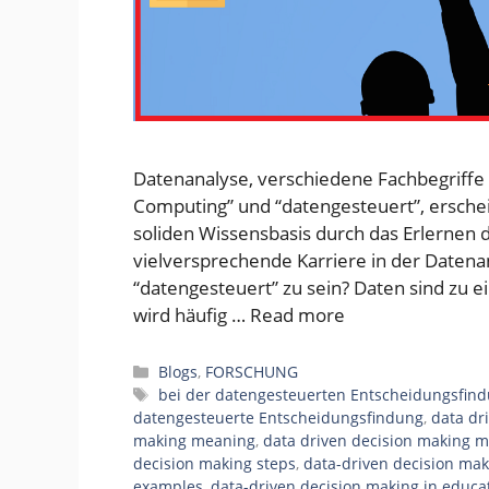
Datenanalyse, verschiedene Fachbegriffe 
Computing” und “datengesteuert”, ersche
soliden Wissensbasis durch das Erlernen d
vielversprechende Karriere in der Datena
“datengesteuert” zu sein? Daten sind zu e
wird häufig …
Read more
Categories
Blogs
,
FORSCHUNG
Tags
bei der datengesteuerten Entscheidungsfind
datengesteuerte Entscheidungsfindung
,
data dr
making meaning
,
data driven decision making 
decision making steps
,
data-driven decision mak
examples
,
data-driven decision making in educa