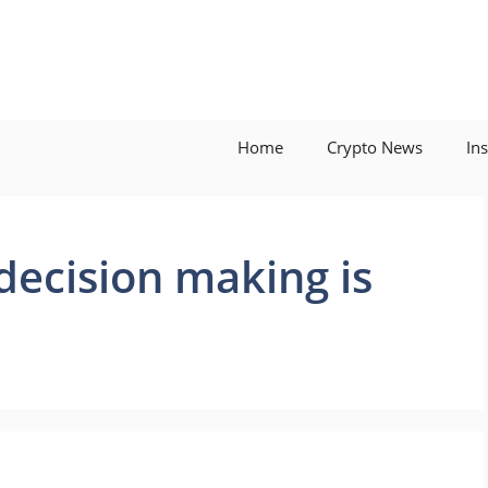
Home
Crypto News
In
decision making is