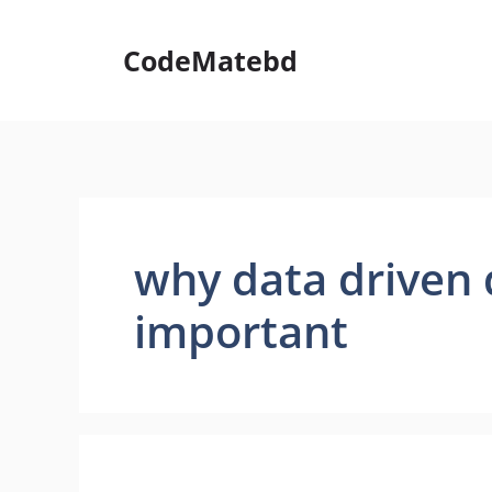
Skip
to
CodeMatebd
content
why data driven 
important