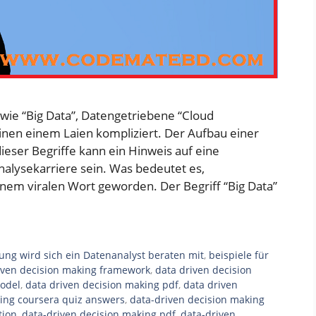
wie “Big Data”, Datengetriebene “Cloud
inen einem Laien kompliziert. Der Aufbau einer
ieser Begriffe kann ein Hinweis auf eine
nalysekarriere sein. Was bedeutet es,
inem viralen Wort geworden. Der Begriff “Big Data”
ung wird sich ein Datenanalyst beraten mit
,
beispiele für
iven decision making framework
,
data driven decision
model
,
data driven decision making pdf
,
data driven
ing coursera quiz answers
,
data-driven decision making
tion
,
data-driven decision making pdf
,
data-driven