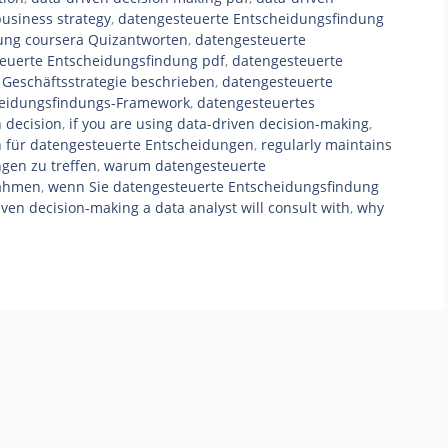
business strategy
,
datengesteuerte Entscheidungsfindung
ung coursera Quizantworten
,
datengesteuerte
euerte Entscheidungsfindung pdf
,
datengesteuerte
 Geschäftsstrategie beschrieben
,
datengesteuerte
heidungsfindungs-Framework
,
datengesteuertes
 decision
,
if you are using data-driven decision-making
,
 für datengesteuerte Entscheidungen
,
regularly maintains
gen zu treffen
,
warum datengesteuerte
ahmen
,
wenn Sie datengesteuerte Entscheidungsfindung
ven decision-making a data analyst will consult with
,
why