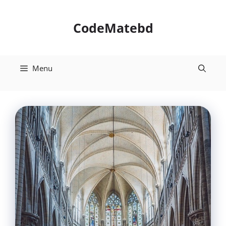
Skip
to
CodeMatebd
content
Menu