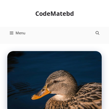
Skip
to
CodeMatebd
content
Menu