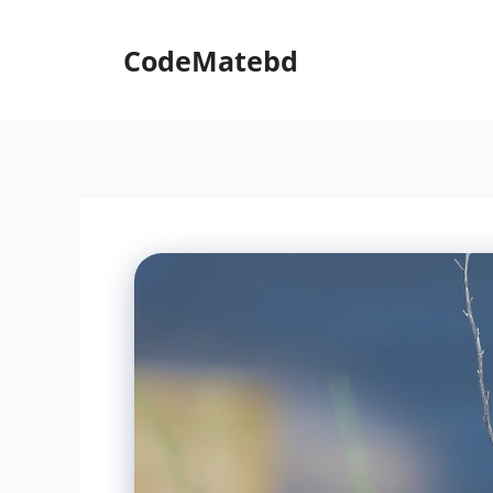
Skip
to
CodeMatebd
content