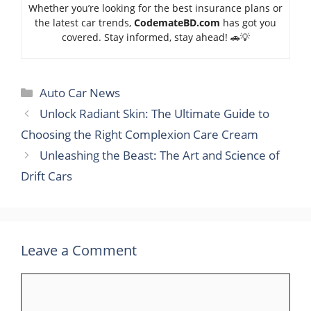
Whether you’re looking for the best insurance plans or
the latest car trends,
Code
mateBD.com
has got you
covered. Stay informed, stay ahead! 🚗💡
Categories
Auto Car News
Unlock Radiant Skin: The Ultimate Guide to
Choosing the Right Complexion Care Cream
Unleashing the Beast: The Art and Science of
Drift Cars
Leave a Comment
Comment