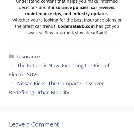
understand content that helps you make informed
decisions about
insurance policies, car reviews,
maintenance tips, and industry updates
.
Whether you’re looking for the best insurance plans or
the latest car trends,
Code
mateBD.com
has got you
covered. Stay informed, stay ahead! 🚗💡
Categories
Insurance
The Future is Now: Exploring the Rise of
Electric SUVs
Nissan Kicks: The Compact Crossover
Redefining Urban Mobility
Leave a Comment