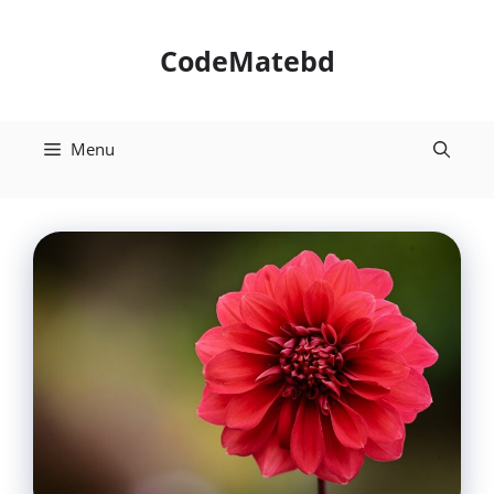
Skip
to
CodeMatebd
content
Menu