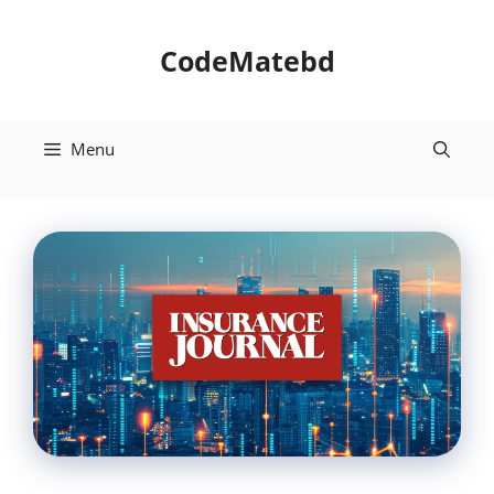
Skip
to
CodeMatebd
content
Menu