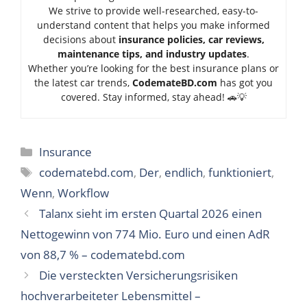
We strive to provide well-researched, easy-to-
understand content that helps you make informed
decisions about
insurance policies, car reviews,
maintenance tips, and industry updates
.
Whether you’re looking for the best insurance plans or
the latest car trends,
Code
mateBD.com
has got you
covered. Stay informed, stay ahead! 🚗💡
Categories
Insurance
Tags
codematebd.com
,
Der
,
endlich
,
funktioniert
,
Wenn
,
Workflow
Talanx sieht im ersten Quartal 2026 einen
Nettogewinn von 774 Mio. Euro und einen AdR
von 88,7 % – codematebd.com
Die versteckten Versicherungsrisiken
hochverarbeiteter Lebensmittel –