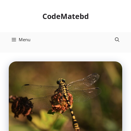
Skip
to
CodeMatebd
content
Menu