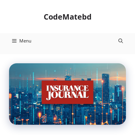
Skip
to
CodeMatebd
content
Menu