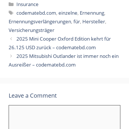
Categories
Insurance
Tags
codematebd.com
,
einzelne
,
Ernennung
,
Ernennungsverlängerungen
,
für
,
Hersteller
,
Versicherungsträger
2025 Mini Cooper Oxford Edition kehrt für
26.125 USD zurück – codematebd.com
2025 Mitsubishi Outlander ist immer noch ein
Ausreißer – codematebd.com
Leave a Comment
Comment