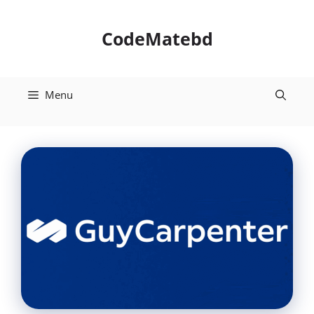
Skip
to
CodeMatebd
content
Menu