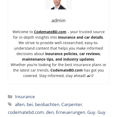
admin
Welcome to
CodemateBD.com
– your trusted source
for in-depth insights into
insurance and car details
.
We strive to provide well-researched, easy-to-
understand content that helps you make informed
decisions about
insurance policies, car reviews,
maintenance tips, and industry updates
.
Whether you’re looking for the best insurance plans or
the latest car trends,
Code
mateBD.com
has got you
covered. Stay informed, stay ahead! 🚗💡
Categories
Insurance
Tags
allen
,
bei
,
beobachten
,
Carpenter
,
codematebd.com
,
den
,
Erneuerungen
,
Guy
,
Guy