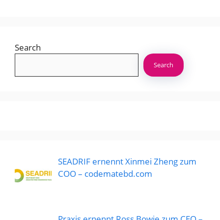
Search
Search
SEADRIF ernennt Xinmei Zheng zum
COO – codematebd.com
Praxis ernennt Ross Bowie zum CEO –