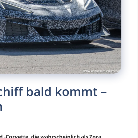
chiff bald kommt –
m
d -Corvette, die wahrscheinlich als Zora