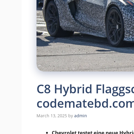
C8 Hybrid Flaggs
codematebd.co
March 13, 2025
by
admin
Chevrolet testet eine neue Hybri