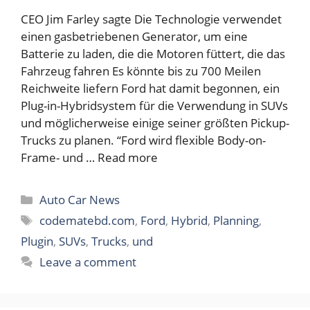
CEO Jim Farley sagte Die Technologie verwendet
einen gasbetriebenen Generator, um eine
Batterie zu laden, die die Motoren füttert, die das
Fahrzeug fahren Es könnte bis zu 700 Meilen
Reichweite liefern Ford hat damit begonnen, ein
Plug-in-Hybridsystem für die Verwendung in SUVs
und möglicherweise einige seiner größten Pickup-
Trucks zu planen. “Ford wird flexible Body-on-
Frame- und …
Read more
Categories
Auto Car News
Tags
codematebd.com
,
Ford
,
Hybrid
,
Planning
,
Plugin
,
SUVs
,
Trucks
,
und
Leave a comment