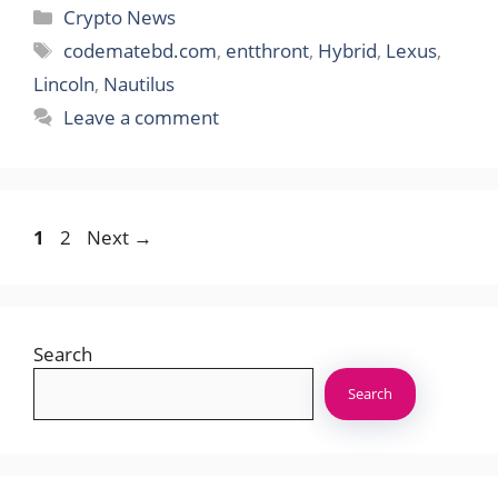
Categories
Crypto News
Tags
codematebd.com
,
entthront
,
Hybrid
,
Lexus
,
Lincoln
,
Nautilus
Leave a comment
Page
Page
1
2
Next
→
Search
Search