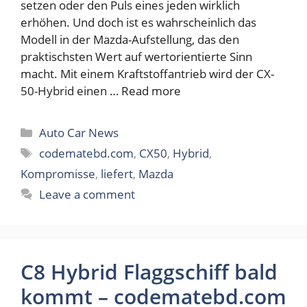
setzen oder den Puls eines jeden wirklich
erhöhen. Und doch ist es wahrscheinlich das
Modell in der Mazda-Aufstellung, das den
praktischsten Wert auf wertorientierte Sinn
macht. Mit einem Kraftstoffantrieb wird der CX-
50-Hybrid einen …
Read more
Categories
Auto Car News
Tags
codematebd.com
,
CX50
,
Hybrid
,
Kompromisse
,
liefert
,
Mazda
Leave a comment
C8 Hybrid Flaggschiff bald
kommt – codematebd.com