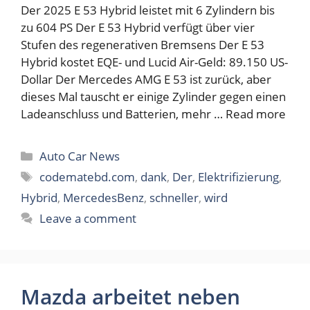
Der 2025 E 53 Hybrid leistet mit 6 Zylindern bis
zu 604 PS Der E 53 Hybrid verfügt über vier
Stufen des regenerativen Bremsens Der E 53
Hybrid kostet EQE- und Lucid Air-Geld: 89.150 US-
Dollar Der Mercedes AMG E 53 ist zurück, aber
dieses Mal tauscht er einige Zylinder gegen einen
Ladeanschluss und Batterien, mehr …
Read more
Categories
Auto Car News
Tags
codematebd.com
,
dank
,
Der
,
Elektrifizierung
,
Hybrid
,
MercedesBenz
,
schneller
,
wird
Leave a comment
Mazda arbeitet neben