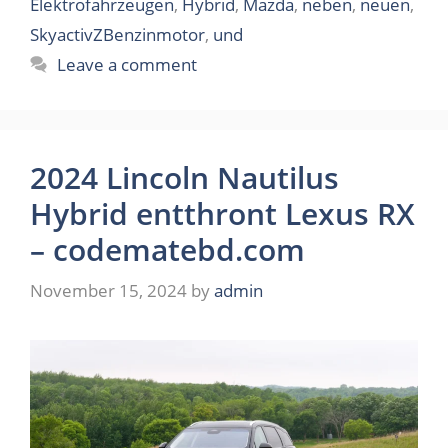
Elektrofahrzeugen
,
Hybrid
,
Mazda
,
neben
,
neuen
,
SkyactivZBenzinmotor
,
und
Leave a comment
2024 Lincoln Nautilus
Hybrid entthront Lexus RX
– codematebd.com
November 15, 2024
by
admin