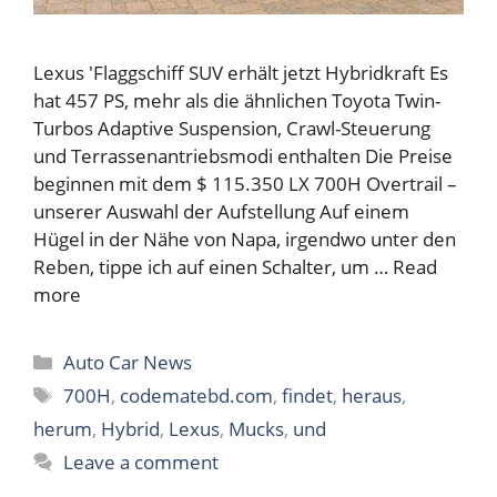
Lexus 'Flaggschiff SUV erhält jetzt Hybridkraft Es
hat 457 PS, mehr als die ähnlichen Toyota Twin-
Turbos Adaptive Suspension, Crawl-Steuerung
und Terrassenantriebsmodi enthalten Die Preise
beginnen mit dem $ 115.350 LX 700H Overtrail –
unserer Auswahl der Aufstellung Auf einem
Hügel in der Nähe von Napa, irgendwo unter den
Reben, tippe ich auf einen Schalter, um …
Read
more
Categories
Auto Car News
Tags
700H
,
codematebd.com
,
findet
,
heraus
,
herum
,
Hybrid
,
Lexus
,
Mucks
,
und
Leave a comment