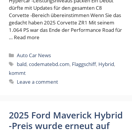
Hypercar -Leistungsniveaus packen Ein Debüt
dürfte mit Updates für den gesamten C8
Corvette -Bereich übereinstimmen Wenn Sie das
gedacht haben 2025 Corvette ZR1 Mit seinem
1.064 PS war das Ende der Performance Road für
…
Read more
Categories
Auto Car News
Tags
bald
,
codematebd.com
,
Flaggschiff
,
Hybrid
,
kommt
Leave a comment
2025 Ford Maverick Hybrid
-Preis wurde erneut auf