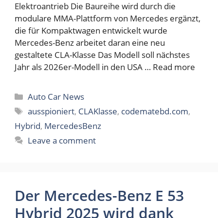
Elektroantrieb Die Baureihe wird durch die
modulare MMA-Plattform von Mercedes ergänzt,
die für Kompaktwagen entwickelt wurde
Mercedes-Benz arbeitet daran eine neu
gestaltete CLA-Klasse Das Modell soll nächstes
Jahr als 2026er-Modell in den USA …
Read more
Categories
Auto Car News
Tags
ausspioniert
,
CLAKlasse
,
codematebd.com
,
Hybrid
,
MercedesBenz
Leave a comment
Der Mercedes-Benz E 53
Hybrid 2025 wird dank