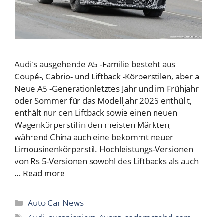
Audi's ausgehende A5 -Familie besteht aus
Coupé-, Cabrio- und Liftback -Körperstilen, aber a
Neue A5 -Generationletztes Jahr und im Frühjahr
oder Sommer für das Modelljahr 2026 enthüllt,
enthält nur den Liftback sowie einen neuen
Wagenkörperstil in den meisten Märkten,
während China auch eine bekommt neuer
Limousinenkörperstil. Hochleistungs-Versionen
von Rs 5-Versionen sowohl des Liftbacks als auch
…
Read more
Categories
Auto Car News
Tags