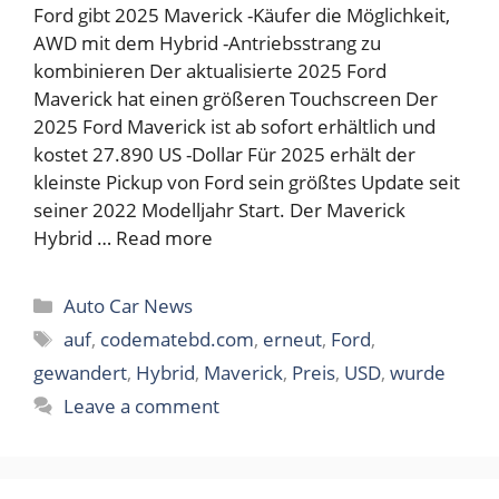
Ford gibt 2025 Maverick -Käufer die Möglichkeit,
AWD mit dem Hybrid -Antriebsstrang zu
kombinieren Der aktualisierte 2025 Ford
Maverick hat einen größeren Touchscreen Der
2025 Ford Maverick ist ab sofort erhältlich und
kostet 27.890 US -Dollar Für 2025 erhält der
kleinste Pickup von Ford sein größtes Update seit
seiner 2022 Modelljahr Start. Der Maverick
Hybrid …
Read more
Categories
Auto Car News
Tags
auf
,
codematebd.com
,
erneut
,
Ford
,
gewandert
,
Hybrid
,
Maverick
,
Preis
,
USD
,
wurde
Leave a comment