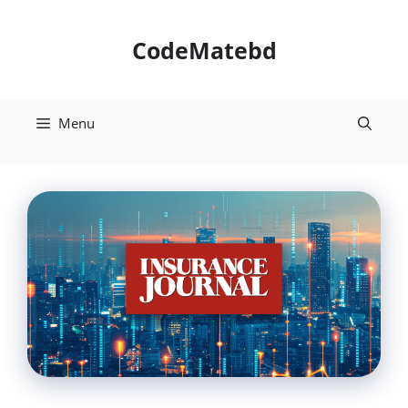
Skip
to
CodeMatebd
content
Menu