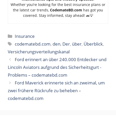
Whether you’re looking for the best insurance plans or
the latest car trends,
Code
mateBD.com
has got you
covered. Stay informed, stay ahead! 🚗💡
Categories
Insurance
Tags
codematebd.com
,
den
,
Der
,
über
,
Überblick
,
Versicherungsverteilungskanal
Ford erinnert an über 240.000 Entdecker und
Lincoln Aviators aufgrund des Sicherheitsgurt -
Problems – codematebd.com
Ford Maverick erinnerte sich an zweimal, um
zwei frühere Rückrufe zu beheben –
codematebd.com