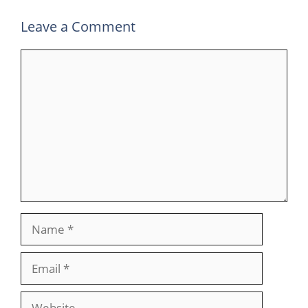
Leave a Comment
Comment
Name
Email
Website