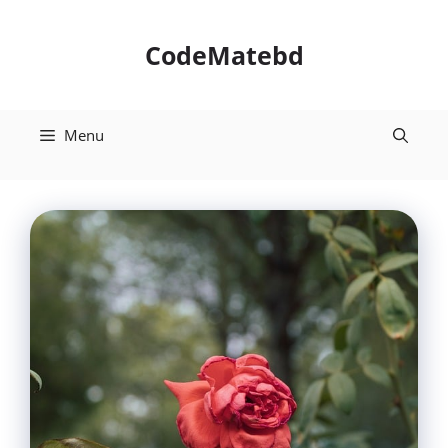
Skip
to
CodeMatebd
content
Menu