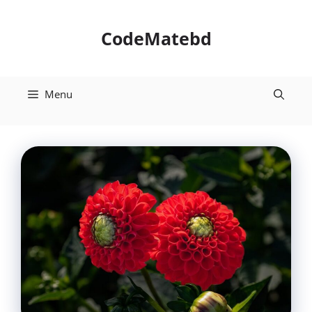
Skip
to
CodeMatebd
content
Menu