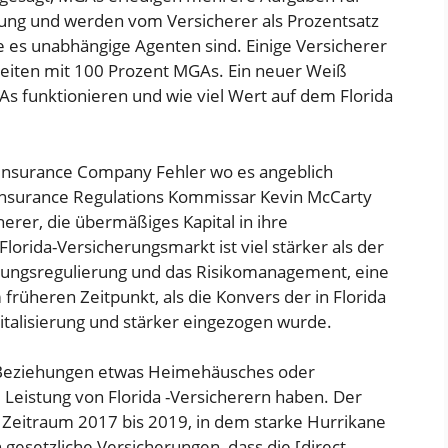
ung und werden vom Versicherer als Prozentsatz
ie es unabhängige Agenten sind. Einige Versicherer
rbeiten mit 100 Prozent MGAs. Ein neuer Weiß
As funktionieren und wie viel Wert auf dem Florida
da Insurance Company
Fehler
wo es angeblich
 Insurance Regulations
Kommissar Kevin McCarty
herer, die übermäßiges Kapital in ihre
orida-Versicherungsmarkt ist viel stärker als der
rungsregulierung und das Risikomanagement, eine
rüheren Zeitpunkt, als die Konvers der in Florida
alisierung und stärker eingezogen wurde.
 -Beziehungen etwas Heimehäusches oder
 Leistung von Florida -Versicherern haben. Der
 Zeitraum 2017 bis 2019, in dem starke Hurrikane
n gesetzliche Versicherungen, dass die [direct