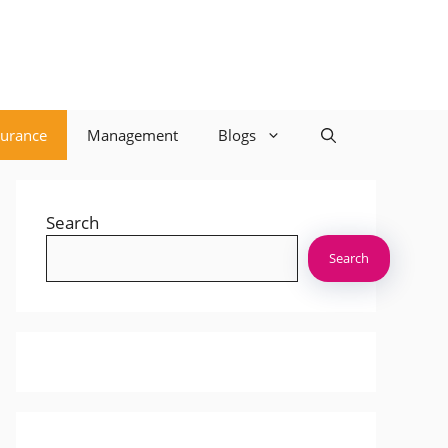
surance
Management
Blogs
Search
Search