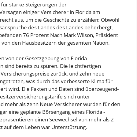
ie für starke Steigerungen der
Versagen einiger Versicherer in Florida am
k reicht aus, um die Geschichte zu erzählen: Obwohl
ngsansprüche des Landes des Landes beherbergt,
h befanden
76 Prozent
Nach Mark Wilson, Präsident
 von den Hausbesitzern der gesamten Nation.
n von der Gesetzgebung von Florida
ind bereits zu spüren. Die leichtfertigen
en Versicherungspreise zurück, und zehn neue
ngetreten, was durch das verbesserte Klima für
ert wird. Die Fakten und Daten sind überzeugend-
sitzerversicherungstarife sind
runter
und mehr als
zehn
Neue Versicherer wurden für den
sogar eine geplante
Börsengang
eines Florida -
 repräsentieren einen Seewechsel von mehr als 2
rkt auf dem Leben war
Unterstützung
.