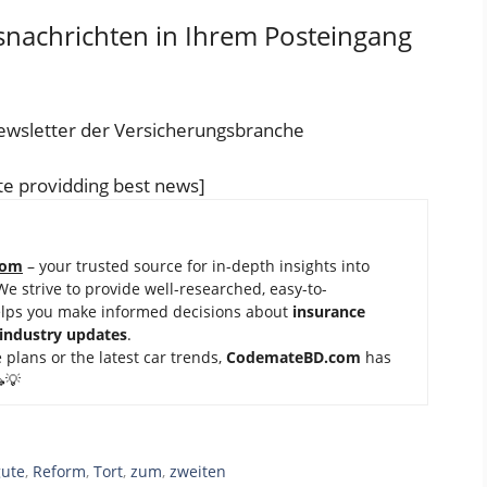
snachrichten in Ihrem Posteingang
ewsletter der Versicherungsbranche
e providding best news]
com
– your trusted source for in-depth insights into
 We strive to provide well-researched, easy-to-
elps you make informed decisions about
insurance
 industry updates
.
 plans or the latest car trends,
Code
mateBD.com
has
💡
gute
,
Reform
,
Tort
,
zum
,
zweiten