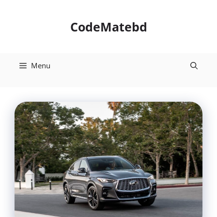
Skip
to
CodeMatebd
content
Menu