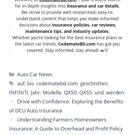
for in-depth insights into
insurance and car details
.
We strive to provide well-researched, easy-to-
understand content that helps you make informed
decisions about
insurance policies, car reviews,
maintenance tips, and industry updates
.
Whether you’re looking for the best insurance plans or
the latest car trends,
Code
mateBD.com
has got you
covered. Stay informed, stay ahead! 🚗💡
Categories
Auto Car News
Tags
auf
,
bis
,
codematebd.com
,
geschnitten
,
INFINITI
,
Jahr
,
Modelle
,
QX50
,
QX55
,
und
,
werden
Drive with Confidence: Exploring the Benefits
of DCU Auto Insurance
Understanding Farmers Homeowners
Insurance: A Guide to Overhead and Profit Policy