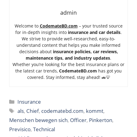
admin
Welcome to
CodemateBD.com
– your trusted source
for in-depth insights into
insurance and car details
.
We strive to provide well-researched, easy-to-
understand content that helps you make informed
decisions about
insurance policies, car reviews,
maintenance tips, and industry updates
.
Whether you’re looking for the best insurance plans or
the latest car trends,
Code
mateBD.com
has got you
covered. Stay informed, stay ahead! 🚗💡
Categories
Insurance
Tags
als
,
Chief
,
codematebd.com
,
kommt
,
Menschen bewegen sich
,
Officer
,
Pinkerton
,
Previsico
,
Technical