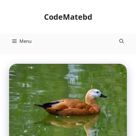
Skip
to
CodeMatebd
content
Menu