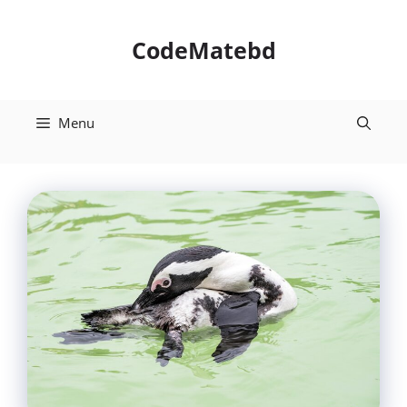
Skip
to
CodeMatebd
content
Menu