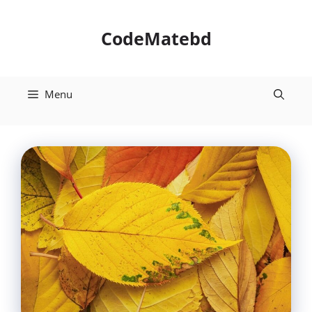
Skip
to
CodeMatebd
content
Menu