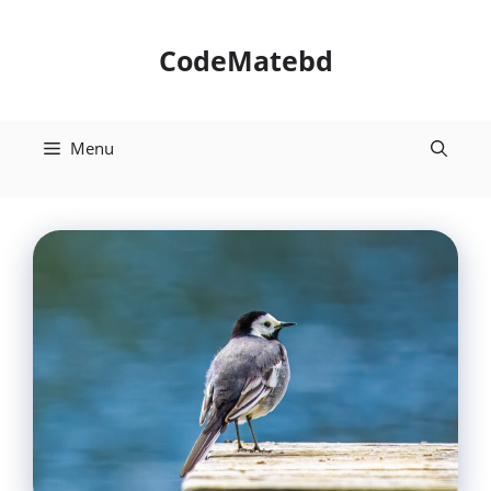
Skip
to
CodeMatebd
content
Menu