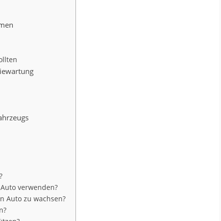
emen
ollten
riewartung
Fahrzeugs
?
n Auto verwenden?
ein Auto zu wachsen?
n?