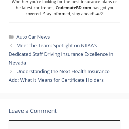
Whether you’re looking for the best insurance plans or
the latest car trends,
Code
mateBD.com
has got you
covered. Stay informed, stay ahead! 🚗💡
Categories
Auto Car News
Meet the Team: Spotlight on NIIAA’s
Dedicated Staff Driving Insurance Excellence in
Nevada
Understanding the Next Health Insurance
Add: What It Means for Certificate Holders
Leave a Comment
Comment