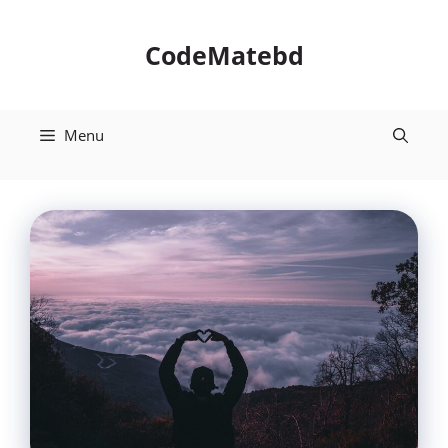
Skip
to
CodeMatebd
content
Menu