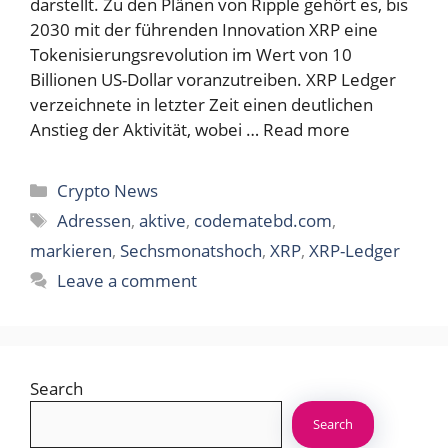
darstellt. Zu den Plänen von Ripple gehört es, bis
2030 mit der führenden Innovation XRP eine
Tokenisierungsrevolution im Wert von 10
Billionen US-Dollar voranzutreiben. XRP Ledger
verzeichnete in letzter Zeit einen deutlichen
Anstieg der Aktivität, wobei …
Read more
Categories
Crypto News
Tags
Adressen
,
aktive
,
codematebd.com
,
markieren
,
Sechsmonatshoch
,
XRP
,
XRP-Ledger
Leave a comment
Search
Search