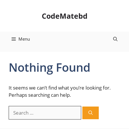
Skip
to
CodeMatebd
content
Menu
Nothing Found
It seems we can’t find what you’re looking for.
Perhaps searching can help.
Search
for: