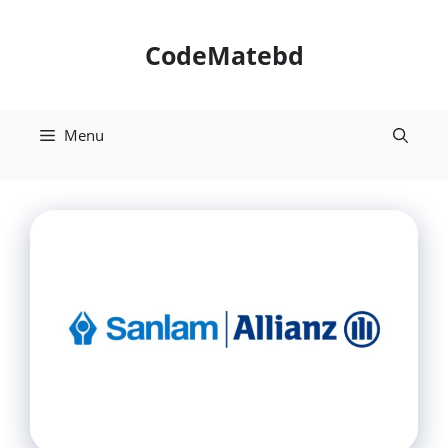
Skip
to
CodeMatebd
content
Menu