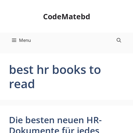
Skip
to
CodeMatebd
content
Menu
best hr books to
read
Die besten neuen HR-
Dokumente für jedes