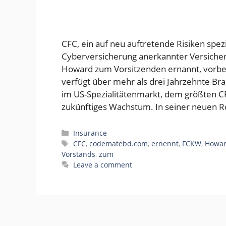
CFC, ein auf neu auftretende Risiken spezi
Cyberversicherung anerkannter Versiche
Howard zum Vorsitzenden ernannt, vorbe
verfügt über mehr als drei Jahrzehnte Bra
im US-Spezialitätenmarkt, dem größten CF
zukünftiges Wachstum. In seiner neuen R
Categories
Insurance
Tags
CFC
,
codematebd.com
,
ernennt
,
FCKW
,
Howa
Vorstands
,
zum
Leave a comment