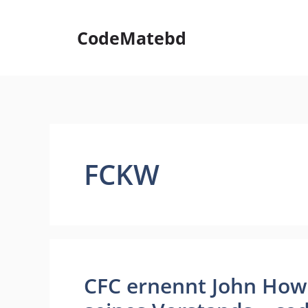
Skip
to
CodeMatebd
content
FCKW
CFC ernennt John How