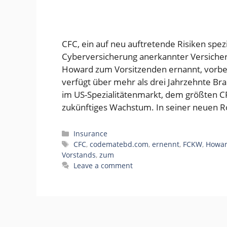
CFC, ein auf neu auftretende Risiken spezi
Cyberversicherung anerkannter Versiche
Howard zum Vorsitzenden ernannt, vorbe
verfügt über mehr als drei Jahrzehnte Bra
im US-Spezialitätenmarkt, dem größten CF
zukünftiges Wachstum. In seiner neuen R
Categories
Insurance
Tags
CFC
,
codematebd.com
,
ernennt
,
FCKW
,
Howa
Vorstands
,
zum
Leave a comment