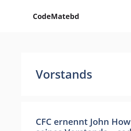
Skip
to
CodeMatebd
content
Vorstands
CFC ernennt John How