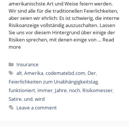
amerikanischste Art und Weise feiern werden.
Wir sind alle für die traditionellen Feierlichkeiten,
aber seien wir ehrlich: Es ist schwierig, die interne
Risikoanzeige vollständig auszuschalten. Lassen
Sie uns vor diesem Hintergrund über einige der
Risiken sprechen, mit denen einige von …
Read
more
Categories
Insurance
Tags
alt
,
Amerika
,
codematebd.com
,
Der
,
Feierlichkeiten zum Unabhängigkeitstag
,
funktioniert
,
immer
,
Jahre
,
noch
,
Risikomesser
,
Satire
,
und
,
wird
Leave a comment