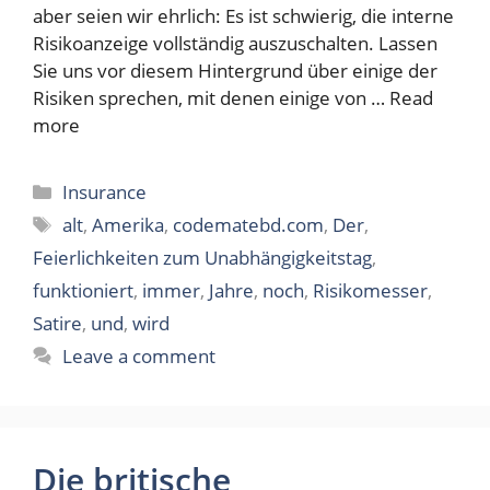
aber seien wir ehrlich: Es ist schwierig, die interne
Risikoanzeige vollständig auszuschalten. Lassen
Sie uns vor diesem Hintergrund über einige der
Risiken sprechen, mit denen einige von …
Read
more
Categories
Insurance
Tags
alt
,
Amerika
,
codematebd.com
,
Der
,
Feierlichkeiten zum Unabhängigkeitstag
,
funktioniert
,
immer
,
Jahre
,
noch
,
Risikomesser
,
Satire
,
und
,
wird
Leave a comment
Die britische