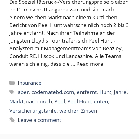
Die Spezialitätsrück-/Versicherungspreise bleiben
im Durchschnitt angemessen und sind nach
einem weichen Markt nach einem kürzlichen
Bericht von Peel Hunt wahrscheinlich noch 2 bis 3
Jahre entfernt. Nach ihrer Teilnahme an der
jüngsten Lloyd's Tour trafen sich Peel Hunt -
Analysten mit Managementteams von Beazley,
Conduit RE, Hiscox und Lancashire. Alle Teams
waren sich einig, dass die …
Read more
Categories
Insurance
Tags
aber
,
codematebd.com
,
entfernt
,
Hunt
,
Jahre
,
Markt
,
nach
,
noch
,
Peel
,
Peel Hunt
,
unten
,
Versicherungstarife
,
weicher
,
Zinsen
Leave a comment