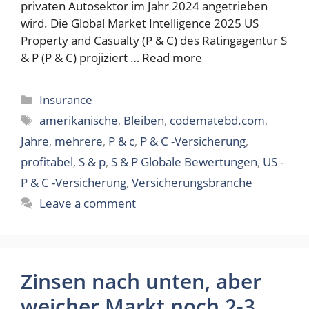
privaten Autosektor im Jahr 2024 angetrieben
wird. Die Global Market Intelligence 2025 US
Property and Casualty (P & C) des Ratingagentur S
& P (P & C) projiziert …
Read more
Categories
Insurance
Tags
amerikanische
,
Bleiben
,
codematebd.com
,
Jahre
,
mehrere
,
P & c
,
P & C -Versicherung
,
profitabel
,
S & p
,
S & P Globale Bewertungen
,
US -
P & C -Versicherung
,
Versicherungsbranche
Leave a comment
Zinsen nach unten, aber
weicher Markt noch 2-3