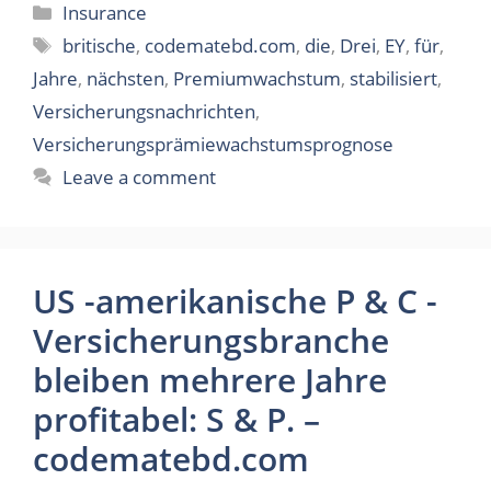
Categories
Insurance
Tags
britische
,
codematebd.com
,
die
,
Drei
,
EY
,
für
,
Jahre
,
nächsten
,
Premiumwachstum
,
stabilisiert
,
Versicherungsnachrichten
,
Versicherungsprämiewachstumsprognose
Leave a comment
US -amerikanische P & C -
Versicherungsbranche
bleiben mehrere Jahre
profitabel: S & P. –
codematebd.com